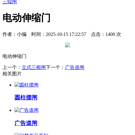
三辊闸
电动伸缩门
作者：小编 时间：2025-10-15 17:22:57 点击：1400 次
电动伸缩门
上一个：
立式三棍闸
下一个：
广告道闸
相关图片
圆柱摆闸
广告道闸